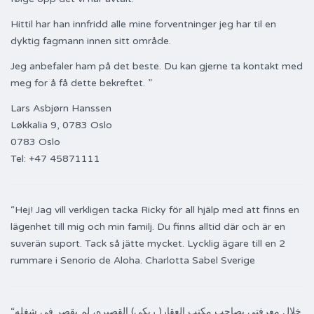
Hittil har han innfridd alle mine forventninger jeg har til en
dyktig fagmann innen sitt område.
Jeg anbefaler ham på det beste. Du kan gjerne ta kontakt med
meg for å få dette bekreftet. ”
Lars Asbjørn Hanssen
Løkkalia 9, 0783 Oslo
0783 Oslo
Tel: +47 45871111
“Hej! Jag vill verkligen tacka Ricky för all hjälp med att finns en
lägenhet till mig och min familj. Du finns alltid där och är en
suverän suport. Tack så jätte mycket. Lycklig ägare till en 2
rummare i Senorio de Aloha. Charlotta Sabel Sverige
“خلال معرفتي بصاحب مكتب العقار( ريكي) القصيره، لم يقصر في شغله