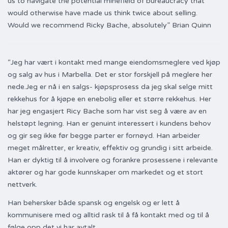
us to navigate the potential minefield of bureaucracy that
would otherwise have made us think twice about selling.
Would we recommend Ricky Bache, absolutely” Brian Quinn
“Jeg har vært i kontakt med mange eiendomsmeglere ved kjøp
og salg av hus i Marbella. Det er stor forskjell på meglere her
nede.Jeg er nå i en salgs- kjøpsprosess da jeg skal selge mitt
rekkehus for å kjøpe en enebolig eller et større rekkehus. Her
har jeg engasjert Ricy Bache som har vist seg å være av en
helstøpt legning. Han er genuint interessert i kundens behov
og gir seg ikke før begge parter er fornøyd. Han arbeider
meget målretter, er kreativ, effektiv og grundig i sitt arbeide.
Han er dyktig til å involvere og forankre prosessene i relevante
aktører og har gode kunnskaper om markedet og et stort
nettverk.
Han behersker både spansk og engelsk og er lett å
kommunisere med og alltid rask til å få kontakt med og til å
følge opp det vi har avtalt.