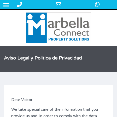
Phone
Email
What
+34 609 50 22 44
Number
Address
for
calling
Aviso Legal y Politica de Privacidad
Dear Visitor.
We take special care of the information that you
provide us and, in order to comply with the data